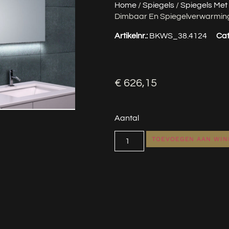
Home
/
Spiegels
/
Spiegels Met 
Dimbaar En Spiegelverwarmin
Artikelnr.:
BKWS_38.4124
Cat
€
626,15
Aantal
TOEVOEGEN AAN WI