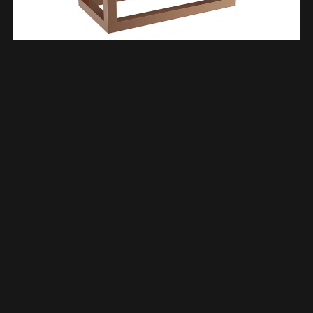
Nick Frame Voor Fontein 395 X 150 X 215 Mm Geborsteld
Brons Koper PVD 393539
€
133,64
TOEVOEGEN AAN WINKELWAGEN