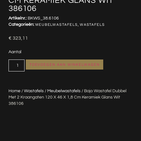
CM KERAMIEK GLANS WIT
386106
Artikelnr.:
BKWS_38.6106
Categorieën:
MEUBELWASTAFELS
,
WASTAFELS
€
323,11
Aantal
TOEVOEGEN AAN WINKELWAGEN
Home
/
Wastafels
/
Meubelwastafels
/ Bajo Wastafel Dubbel
Met 2 Kraangaten 120 X 46 X 1,8 Cm Keramiek Glans Wit
386106