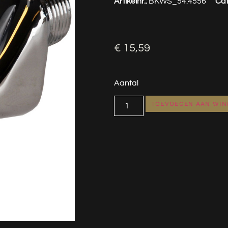
Artikelnr.:
BKWS_54.4556
Cat
€
15,59
Aantal
TOEVOEGEN AAN WI