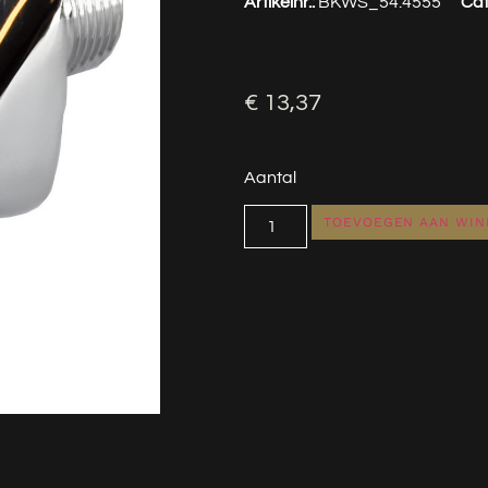
Artikelnr.:
BKWS_54.4555
Cat
€
13,37
Aantal
TOEVOEGEN AAN WI