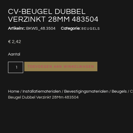
CV-BEUGEL DUBBEL
VERZINKT 28MM 483504
Artikelnr.:
BKWS_48.3504
Categorie:
BEUGELS
€
2,42
Aantal
TOEVOEGEN AAN WINKELWAGEN
Home
/
Installatiematerialen
/
Bevestigingsmaterialen
/
Beugels
/ C
Beugel Dubbel Verzinkt 28Mm 483504