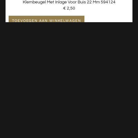
Klembeugel Met Inlage Voor Buis 22 Mm 594124
€
2,50
TOEVOEGEN AAN WINKELWAGEN
Klembeugel 22 Mm Dubbel – 8 Stuks 101160
€
5,10
TOEVOEGEN AAN WINKELWAGEN