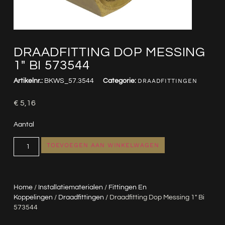
DRAADFITTING DOP MESSING
1″ BI 573544
Artikelnr.:
BKWS_57.3544
Categorie:
DRAADFITTINGEN
€
5,16
Aantal
TOEVOEGEN AAN WINKELWAGEN
Home
/
Installatiematerialen
/
Fittingen En
Koppelingen
/
Draadfittingen
/ Draadfitting Dop Messing 1″ Bi
573544