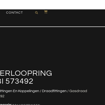
CONTACT
ERLOOPRING
I 573492
ittingen En Koppelingen
/
Draadfittingen
/ Gasdraad
492
egorie: