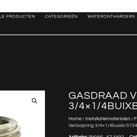
LE PRODUCTEN
CATEGORIEËN
WATERONTHARDERS
GASDRAAD V
3/4×1/4BUIXB
Home
/
Installatiematerialen
/
F
Verloopring 3/4×1/4buixbi 573
Artikelnr.:
BKWS_57.3492
Cat