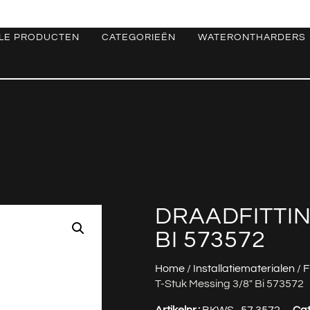
LE PRODUCTEN
CATEGORIEËN
WATERONTHARDERS
DRAADFITTIN
BI 573572
Home
/
Installatiematerialen
/
F
T-Stuk Messing 3/8″ Bi 573572
Artikelnr.:
BKWS_57.3572
Cat