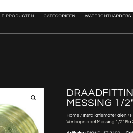
LE PRODUCTEN
CATEGORIEËN
WATERONTHARDERS
DRAADFITTI
MESSING 1/2″
Home
/
Installatiematerialen
/
F
Verloopnippel Messing 1/2″ Bu 
Artikelnr.:
BKWS_57.3499
Cat