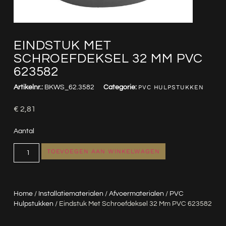
EINDSTUK MET
SCHROEFDEKSEL 32 MM PVC
623582
Artikelnr.:
BKWS_62.3582
Categorie:
PVC HULPSTUKKEN
€
2,81
Aantal
TOEVOEGEN AAN WINKELWAGEN
Home
/
Installatiematerialen
/
Afvoermaterialen
/
PVC
Hulpstukken
/ Eindstuk Met Schroefdeksel 32 Mm PVC 623582