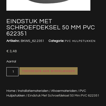
EINDSTUK MET
SCHROEFDEKSEL 50 MM PVC
622351
Artikelnr.:
BKWS_62.2351
Categorie:
PVC HULPSTUKKEN
€
3,48
Aantal
TOEVOEGEN AAN WINKELWAGEN
Home
/
Installatiematerialen
/
Afvoermaterialen
/
PVC
Hulpstukken
/ Eindstuk Met Schroefdeksel 50 Mm PVC 622351