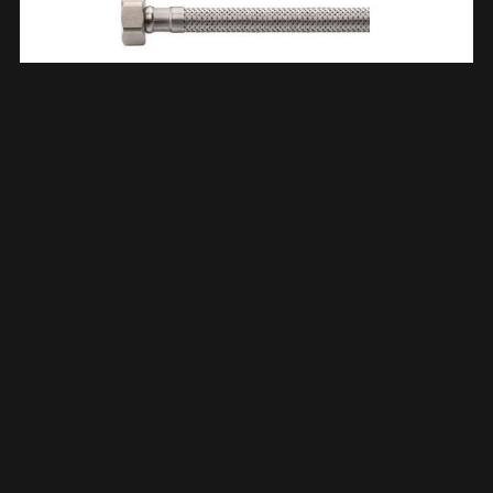
Flexibele Aansluitslang Kiwa 1/2″ Bi X 3/8″ Bi 60 Cm RVS
524000
€
6,45
TOEVOEGEN AAN WINKELWAGEN