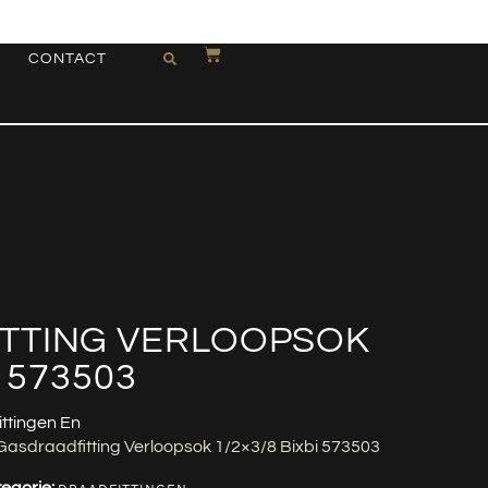
CONTACT
TTING VERLOOPSOK
I 573503
ittingen En
Gasdraadfitting Verloopsok 1/2×3/8 Bixbi 573503
egorie: