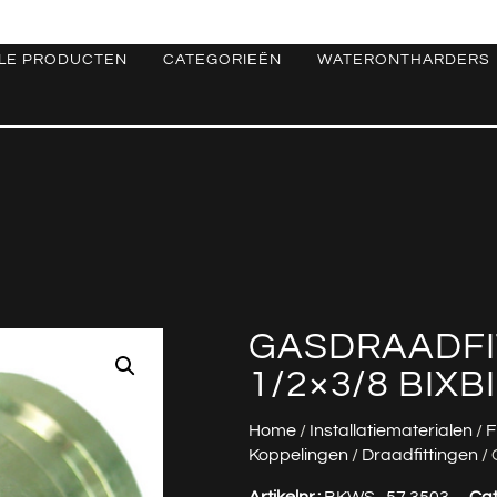
LE PRODUCTEN
CATEGORIEËN
WATERONTHARDERS
GASDRAADFI
1/2×3/8 BIXB
Home
/
Installatiematerialen
/
F
Koppelingen
/
Draadfittingen
/ 
Artikelnr.:
BKWS_57.3503
Cat