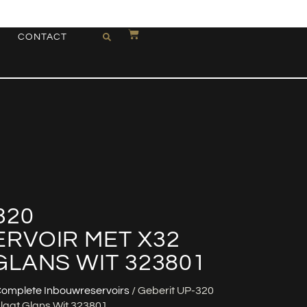
CONTACT
320
RVOIR MET X32
LANS WIT 323801
omplete Inbouwreservoirs
/ Geberit UP-320
laat Glans Wit 323801