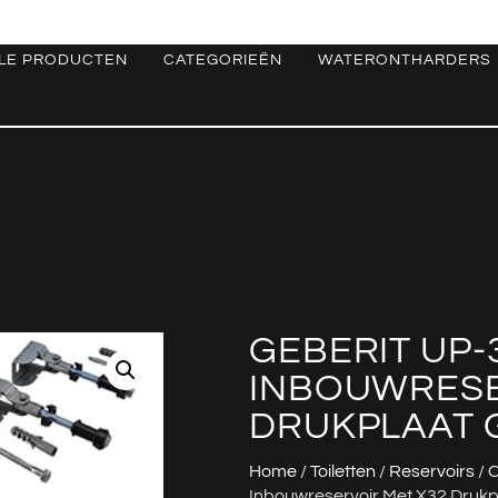
LE PRODUCTEN
CATEGORIEËN
WATERONTHARDERS
GEBERIT UP-
INBOUWRESE
DRUKPLAAT G
Home
/
Toiletten
/
Reservoirs
/
C
Inbouwreservoir Met X32 Drukp