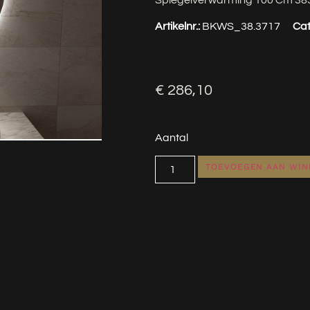
Spiegelverwarming 100 Cm 38
Artikelnr.:
BKWS_38.3717
Cat
€
286,10
Aantal
TOEVOEGEN AAN WI