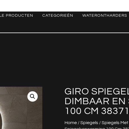
LE PRODUCTEN
CATEGORIEËN
WATERONTHARDERS
GIRO SPIEGE
DIMBAAR EN
100 CM 3837
Home
/
Spiegels
/
Spiegels Met 