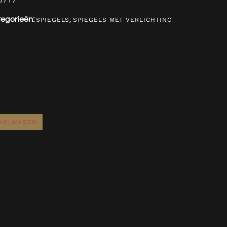
3717
egorieën:
,
SPIEGELS
SPIEGELS MET VERLICHTING
NKELWAGEN