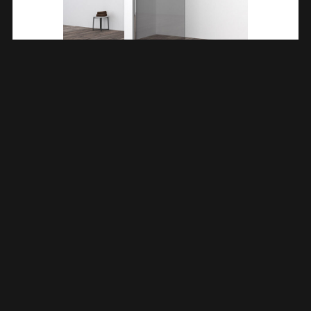
Comfort Inloopdouche 800 X 2000 X 10 Mm Nano
Rookglas/chroom 203965
€
375,77
TOEVOEGEN AAN WINKELWAGEN