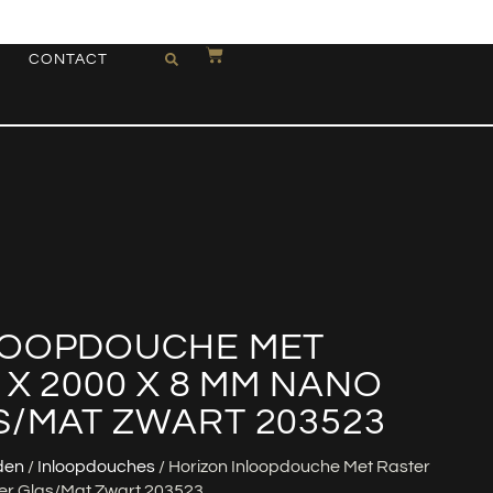
CONTACT
LOOPDOUCHE MET
 X 2000 X 8 MM NANO
S/MAT ZWART 203523
den
/
Inloopdouches
/ Horizon Inloopdouche Met Raster
er Glas/mat Zwart 203523