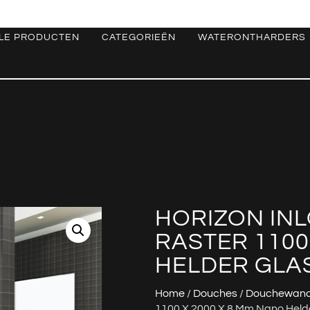
LE PRODUCTEN
CATEGORIEËN
WATERONTHARDERS
HORIZON IN
RASTER 1100
HELDER GLA
Home
/
Douches
/
Douchewan
1100 X 2000 X 8 Mm Nano Held