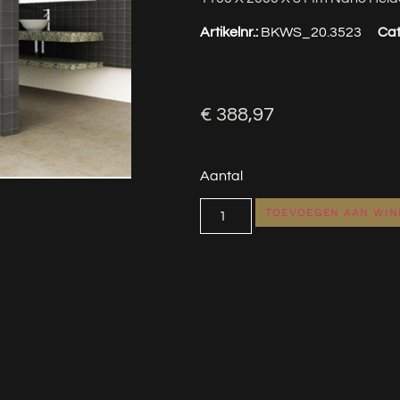
Artikelnr.:
BKWS_20.3523
Cat
€
388,97
Aantal
TOEVOEGEN AAN WI