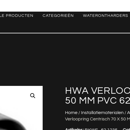
LE PRODUCTEN
CATEGORIEËN
WATERONTHARDERS
HWA VERLOO
50 MM PVC 6
Home
/
Installatiematerialen
/
A
Verloopring Centrisch 70 X 50
Artikelnr.:
BKWS_62.1235
Cat