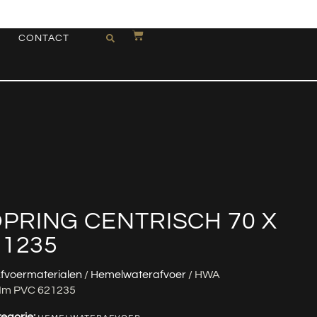
CONTACT
PRING CENTRISCH 70 X
21235
fvoermaterialen
/
Hemelwaterafvoer
/ HWA
 Mm PVC 621235
egorie: