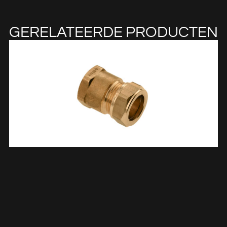
GERELATEERDE PRODUCTEN
Schroefbus Lang Messing Kiwa Gastec 3/4″ Bi X 15 Mm Knel
633530
€
8,69
TOEVOEGEN AAN WINKELWAGEN