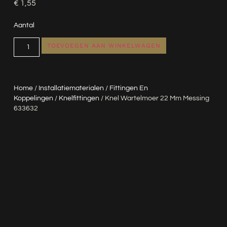
€
1,55
Aantal
TOEVOEGEN AAN WINKELWAGEN
Home
/
Installatiematerialen
/
Fittingen En
Koppelingen
/
Knelfittingen
/ Knel Wartelmoer 22 Mm Messing
633632