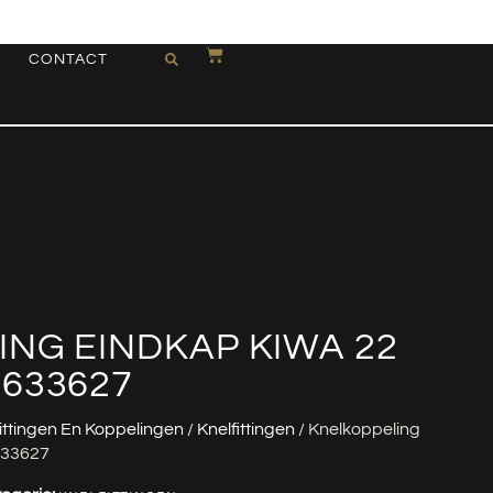
CONTACT
NG EINDKAP KIWA 22
633627
ittingen En Koppelingen
/
Knelfittingen
/ Knelkoppeling
633627