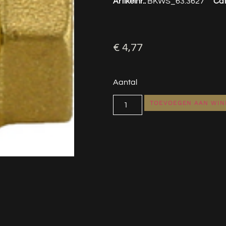
Artikelnr.:
BKWS_63.3627
Cat
€
4,77
Aantal
TOEVOEGEN AAN WI