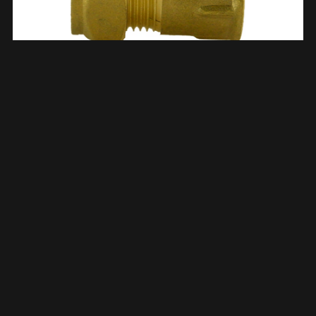
Knelkoppeling Schroefbus Kiwa Gastec 3/8″ Bi X 15 Mm
Messing 633528
€
3,38
TOEVOEGEN AAN WINKELWAGEN