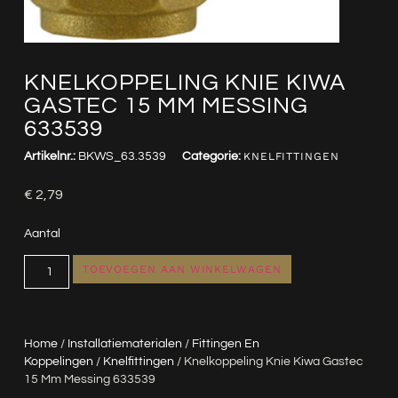
KNELKOPPELING KNIE KIWA
GASTEC 15 MM MESSING
633539
Artikelnr.:
BKWS_63.3539
Categorie:
KNELFITTINGEN
€
2,79
Aantal
TOEVOEGEN AAN WINKELWAGEN
Home
/
Installatiematerialen
/
Fittingen En
Koppelingen
/
Knelfittingen
/ Knelkoppeling Knie Kiwa Gastec
15 Mm Messing 633539