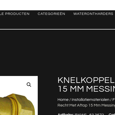
LE PRODUCTEN
CATEGORIEËN
WATERONTHARDERS
KNELKOPPEL
15 MM MESSI
Home
/
Installatiematerialen
/
F
Recht Met Aftap 15 Mm Messin
Artikelnr.:
BKWS_63.3672
Cat