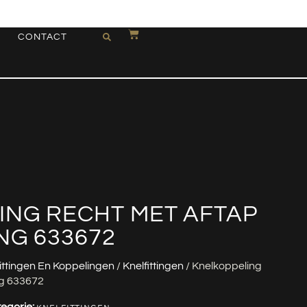
CONTACT
ING RECHT MET AFTAP
NG 633672
ittingen En Koppelingen
/
Knelfittingen
/ Knelkoppeling
g 633672
egorie: