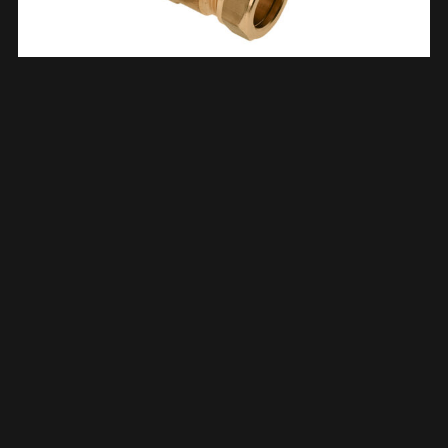
Schroefbus Messing Kiwa Gastec 3/4″ Bi X 22 Mm Knel 633532
€
4,18
TOEVOEGEN AAN WINKELWAGEN