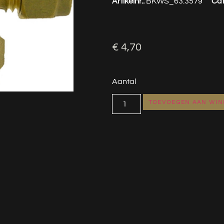
Artikelnr.:
BKWS_63.3579
Cat
€
4,70
Aantal
TOEVOEGEN AAN WI