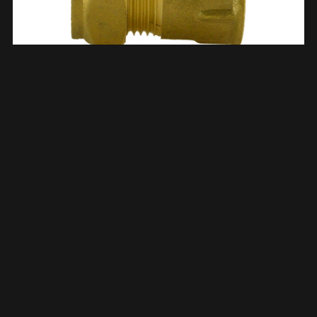
Knelkoppeling Schroefbus Kiwa Gastec 1/2″ Bi X 15 Mm
Messing 633529
€
3,31
TOEVOEGEN AAN WINKELWAGEN