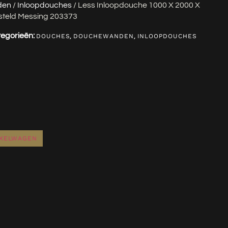
den
/
Inloopdouches
/ Less Inloopdouche 1000 X 2000 X
teld Messing 203373
egorieën:
,
,
DOUCHES
DOUCHEWANDEN
INLOOPDOUCHES
NKELWAGEN