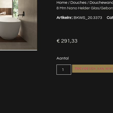
Home
/
Douches
/
Douchewan
8 Mm Nano Helder Glas/gebors
Artikelnr.:
BKWS_20.3373
Cat
€
291,33
Aantal
TOEVOEGEN AAN WI