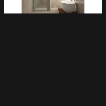
Less Nisdeur 1000 X 2000 X 8 Mm Nano Helder
Glas/geborsteld Staal 203200
€
372,07
TOEVOEGEN AAN WINKELWAGEN