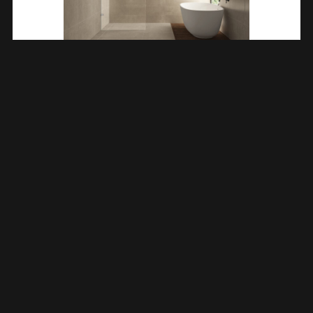
Less Inloopdouche 600 X 2000 X 8 Mm Nano Helder
Glas/chroom 203207
€
225,44
TOEVOEGEN AAN WINKELWAGEN