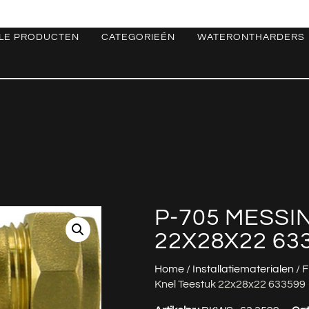
LE PRODUCTEN
CATEGORIEËN
WATERONTHARDERS
P-705 MESSI
22X28X22 63
Home
/
Installatiematerialen
/
F
Knel Teestuk 22x28x22 633599