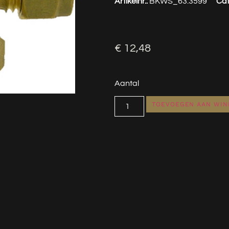
Artikelnr.:
BKWS_63.3599
Cat
€
12,48
Aantal
TOEVOEGEN AAN WI