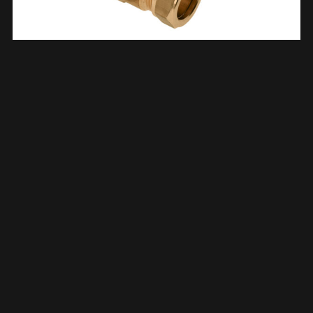
Schroefbus Messing Kiwa Gastec 3/4″ Bi X 22 Mm Knel 633532
€
4,18
TOEVOEGEN AAN WINKELWAGEN