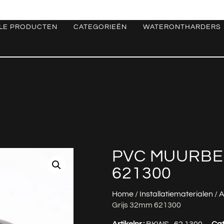
LE PRODUCTEN
CATEGORIEËN
WATERONTHARDERS
PVC MUURBE
621300
Home
/
Installatiematerialen
/
A
Grijs 32mm 621300
Artikelnr.:
BKWS_62.1300
Cat