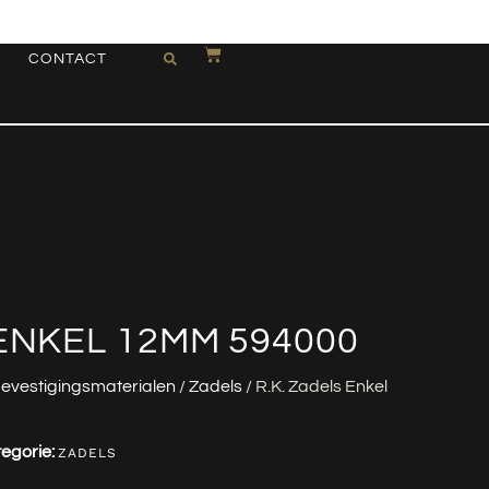
CONTACT
 ENKEL 12MM 594000
evestigingsmaterialen
/
Zadels
/ R.K. Zadels Enkel
egorie:
ZADELS