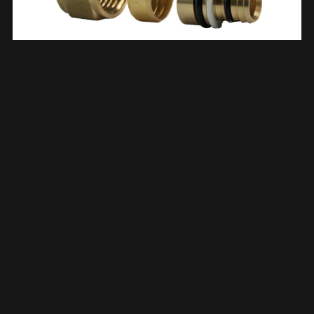
Adaptor 16×2 Tbv Knel 15mm 434584
€
4,99
TOEVOEGEN AAN WINKELWAGEN