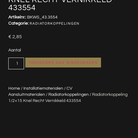
433554
Artikelnr.:
BKWS_43.3554
Categorie:
RADIATORKOPPELINGEN
€
2,85
Aantal
TOEVOEGEN AAN WINKELWAGEN
Home
/
Installatiematerialen
/
CV
Aansluitmaterialen
/
Radiatorkoppelingen
/ Radiatorkoppeling
1/2×15 Knel Recht Vernikkeld 433554