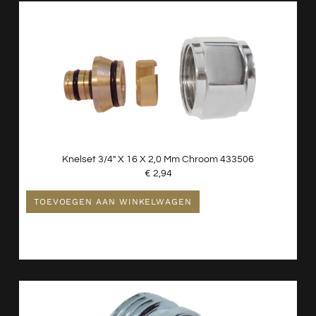
Witgoed Onderdelen
Kranen
Nieuw - Wordt Niet Gebruikt
Radiatoren
Spiegels
Toiletten
Verlichting
Knelset 3/4″ X 16 X 2,0 Mm Chroom 433506
Wastafels
€
2,94
Waterontharder
TOEVOEGEN AAN WINKELWAGEN