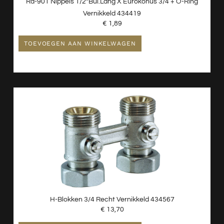
Rd-901 Nippels 1/2”bui.lang X Eurokonus 3/4 + O-Ring
Vernikkeld 434419
€
1,89
TOEVOEGEN AAN WINKELWAGEN
H-Blokken 3/4 Recht Vernikkeld 434567
€
13,70