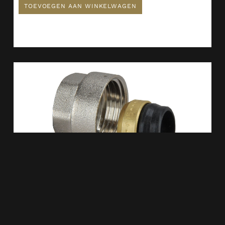
TOEVOEGEN AAN WINKELWAGEN
TR-91/A Adaptor 3/4”euro.x 15mm Vernikkeld 434404
€
2,42
TOEVOEGEN AAN WINKELWAGEN