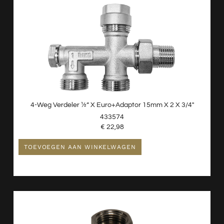
4-Weg Verdeler ½” X Euro+adaptor 15mm X 2 X 3/4″
433574
€
22,98
TOEVOEGEN AAN WINKELWAGEN