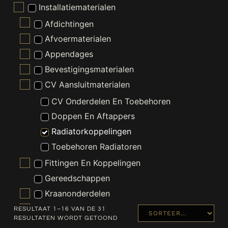
Installatiematerialen
Afdichtingen
Afvoermaterialen
Appendages
Bevestigingsmaterialen
CV Aansluitmaterialen
CV Onderdelen En Toebehoren
Doppen En Aftappers
Radiatorkoppelingen
Toebehoren Radiatoren
Fittingen En Koppelingen
Gereedschappen
Kraanonderdelen
Slangen En Buizen
RESULTAAT 1–16 VAN DE 31
RESULTATEN WORDT GETOOND
Wasmachine En Droger Toebehoren