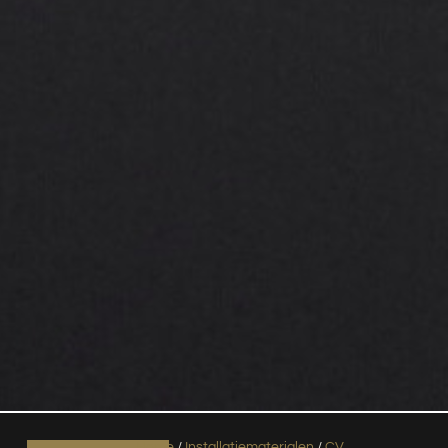
Home
/
Installatiematerialen
/
CV