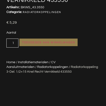
VERNIKKELD 433550
Artikelnr.:
BKWS_43.3550
Categorie:
RADIATORKOPPELINGEN
€
5,29
Aantal
TOEVOEGEN AAN WINKELWAGEN
Home
/
Installatiematerialen
/
CV
Aansluitmaterialen
/
Radiatorkoppelingen
/ Radiatorkoppeling
3-Del. 1/2×15 Knel Recht Vernikkeld 433550