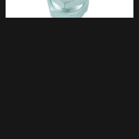
207 Eindkoppeling 15Mm 533530
€
4,25
TOEVOEGEN AAN WINKELWAGEN