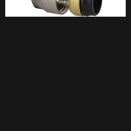
TR-91/A Adaptor 3/4”euro.x 15mm Vernikkeld 434404
€
2,42
TOEVOEGEN AAN WINKELWAGEN