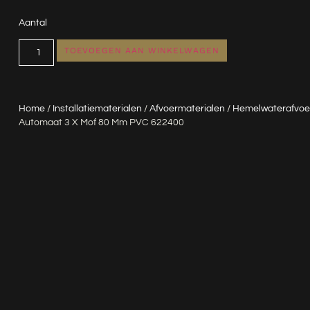
Aantal
TOEVOEGEN AAN WINKELWAGEN
Home
/
Installatiematerialen
/
Afvoermaterialen
/
Hemelwaterafvoe
Automaat 3 X Mof 80 Mm PVC 622400