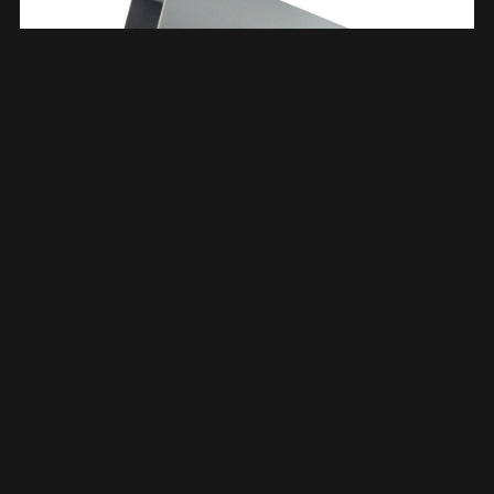
Stadsuitloop 60 X 100 Mm Type 70/80 PVC 621242
€
11,63
TOEVOEGEN AAN WINKELWAGEN