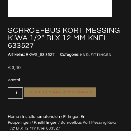
SCHROEFBUS KORT MESSING
KIWA 1/2″ BI X 12 MM KNEL
633527
Artikelnr.:
BKWS_63.3527
Categorie:
KNELFITTINGEN
€
3,40
Aantal
TOEVOEGEN AAN WINKELWAGEN
Home
/
Installatiematerialen
/
Fittingen En
Koppelingen
/
Knelfittingen
/ Schroefbus Kort Messing Kiwa
1/2″ Bi X 12 Mm Knel 633527