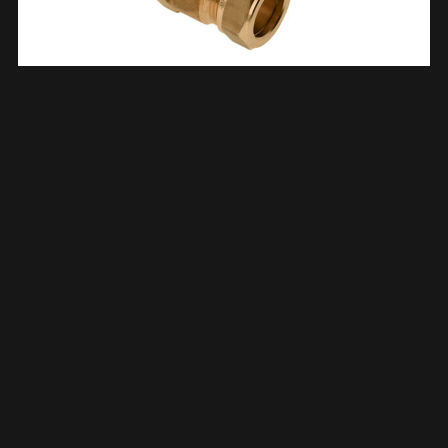
Schroefbus Lang Messing Kiwa Gastec 3/4″ Bi X 15 Mm Knel
633530
€
8,69
TOEVOEGEN AAN WINKELWAGEN