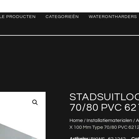
LE PRODUCTEN
CATEGORIEËN
WATERONTHARDERS
STADSUITLOO
70/80 PVC 62
Home
/
Installatiematerialen
/
A
X 100 Mm Type 70/80 PVC 621
Artikelnr.:
BKWS_62.1242
Cat