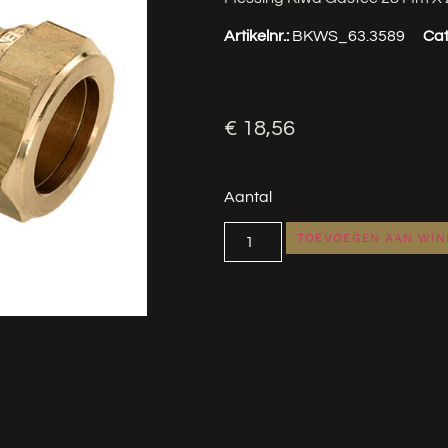
Artikelnr.:
BKWS_63.3589
Cat
€
18,56
Aantal
TOEVOEGEN AAN WI