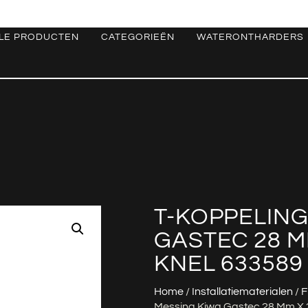
LE PRODUCTEN
CATEGORIEËN
WATERONTHARDERS
T-KOPPELING
GASTEC 28 M
KNEL 633589
Home
/
Installatiematerialen
/
F
Messing Kiwa Gastec 28 Mm X 