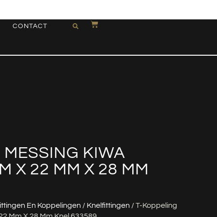
CONTACT
 MESSING KIWA
M X 22 MM X 28 MM
ittingen En Koppelingen
/
Knelfittingen
/ T-Koppeling
22 Mm X 28 Mm Knel 633589