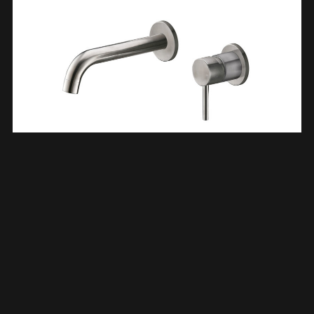
304 Wastafelkraan Met Coldstart Inbouw Compleet
Geborsteld RVS 247101
€
102,67
TOEVOEGEN AAN WINKELWAGEN