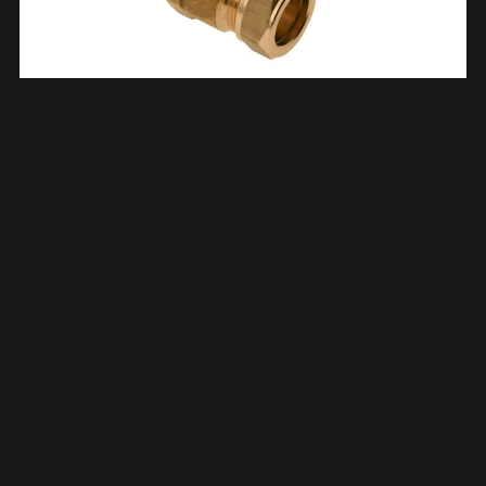
Schroefbus Kort Messing Kiwa 1/2″ Bi X 12 Mm Knel 633527
€
3,40
TOEVOEGEN AAN WINKELWAGEN