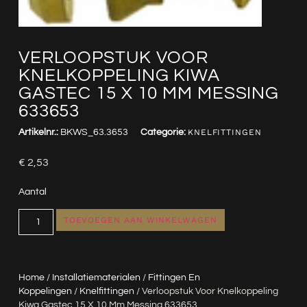
VERLOOPSTUK VOOR
KNELKOPPELING KIWA
GASTEC 15 X 10 MM MESSING
633653
Artikelnr.:
BKWS_63.3653
Categorie:
KNELFITTINGEN
€
2,53
Aantal
TOEVOEGEN AAN WINKELWAGEN
Home
/
Installatiematerialen
/
Fittingen En
Koppelingen
/
Knelfittingen
/ Verloopstuk Voor Knelkoppeling
Kiwa Gastec 15 X 10 Mm Messing 633653