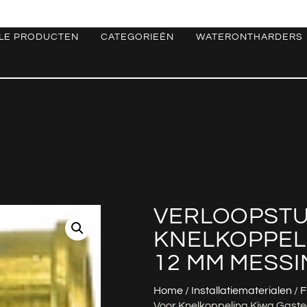
LE PRODUCTEN
CATEGORIEËN
WATERONTHARDERS
VERLOOPSTU
KNELKOPPELI
12 MM MESSI
Home
/
Installatiematerialen
/
F
Voor Knelkoppeling Kiwa Gast