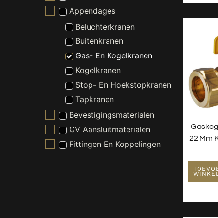
Appendages
Beluchterkranen
Buitenkranen
Gas- En Kogelkranen
Kogelkranen
Stop- En Hoekstopkranen
Tapkranen
Bevestigingsmaterialen
Gaskog
CV Aansluitmaterialen
22 Mm K
Fittingen En Koppelingen
Gereedschappen
TOEVO
Kraanonderdelen
WINKE
Slangen En Buizen
Wasmachine En Droger
Toebehoren