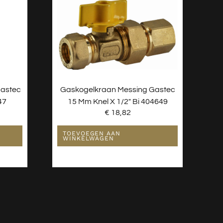
Gastec
Gaskogelkraan Messing Gastec
47
15 Mm Knel X 1/2″ Bi 404649
€
18,82
TOEVOEGEN AAN
WINKELWAGEN