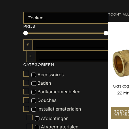
TOONT ALL
PRIJS
€
€
CATEGORIEËN
Accessoires
Baden
Gaskog
Badkamermeubelen
22 Mm
Douches
Installatiematerialen
TOEVO
WINKE
Afdichtingen
Afvoermaterialen