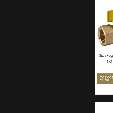
Witgoed Onderdelen
Kranen
Nieuw - Wordt Niet Gebruikt
Radiatoren
Spiegels
Toiletten
Verlichting
Gaskog
Wastafels
1/2
Waterontharder
TOEVO
WINKE