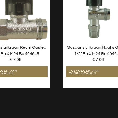
luitkraan Recht Gastec
Gasaansluitkraan Haaks 
″ Bu X M24 Bu 404645
1/2″ Bu X M24 Bu 4046
€
7,06
€
7,06
EGEN AAN
TOEVOEGEN AAN
LWAGEN
WINKELWAGEN