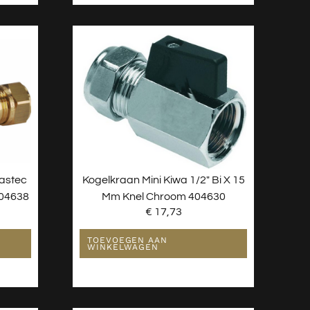
astec
Kogelkraan Mini Kiwa 1/2″ Bi X 15
404638
Mm Knel Chroom 404630
€
17,73
TOEVOEGEN AAN
WINKELWAGEN