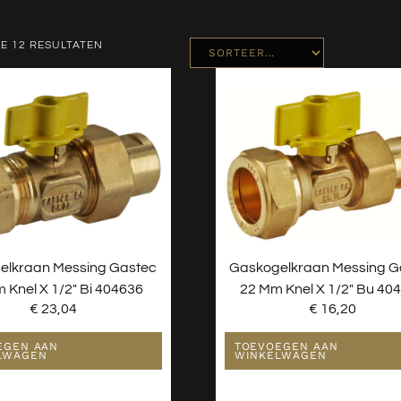
E 12 RESULTATEN
elkraan Messing Gastec
Gaskogelkraan Messing G
 Knel X 1/2″ Bi 404636
22 Mm Knel X 1/2″ Bu 40
€
23,04
€
16,20
EGEN AAN
TOEVOEGEN AAN
LWAGEN
WINKELWAGEN