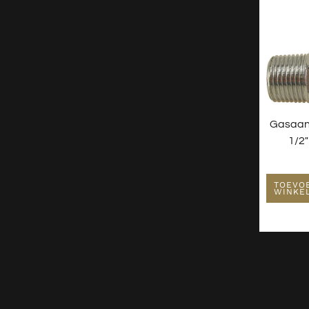
Gasaans
1/2
TOEVO
WINKE