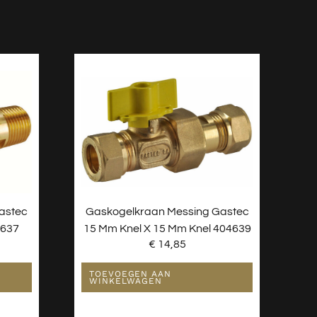
astec
Gaskogelkraan Messing Gastec
4637
15 Mm Knel X 15 Mm Knel 404639
€
14,85
TOEVOEGEN AAN
WINKELWAGEN