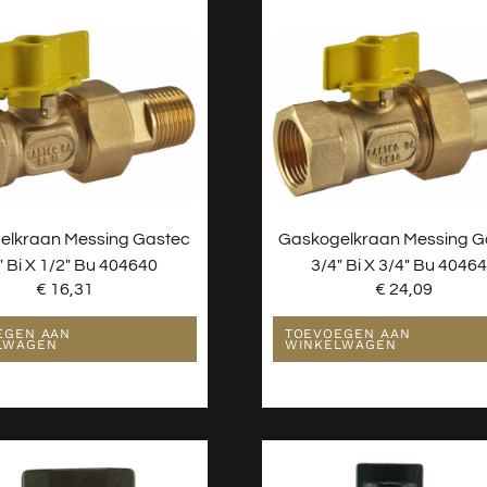
elkraan Messing Gastec
Gaskogelkraan Messing G
″ Bi X 1/2″ Bu 404640
3/4″ Bi X 3/4″ Bu 4046
€
16,31
€
24,09
EGEN AAN
TOEVOEGEN AAN
LWAGEN
WINKELWAGEN