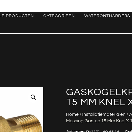
LE PRODUCTEN
CATEGORIEËN
WATERONTHARDERS
GASKOGELKR
15 MM KNEL X
Home
/
Installatiematerialen
/
A
Messing Gastec 15 Mm Knel X 
Artikelnr.:
BKWS_40.4644
Cat