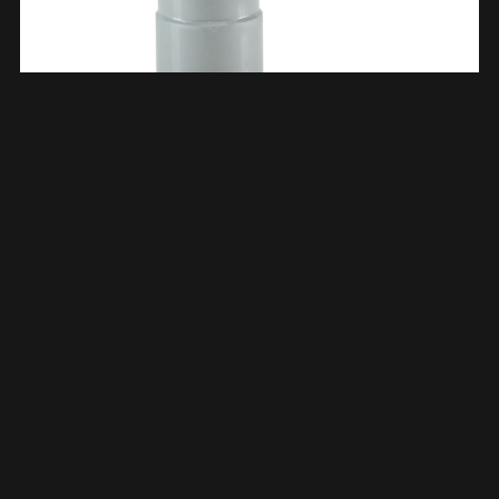
Afvoerbocht Dubbele Mof 75 Mm 90 Graden PVC 622197
€
4,64
TOEVOEGEN AAN WINKELWAGEN