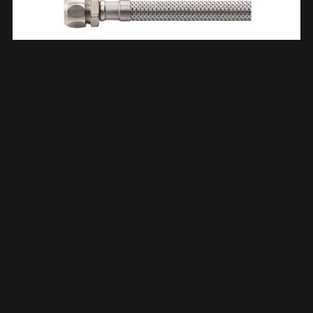
Flexibele Aansluitslang Kiwa 1/2″ Bu X 15mm 30 Cm RVS
523967
€
5,73
TOEVOEGEN AAN WINKELWAGEN