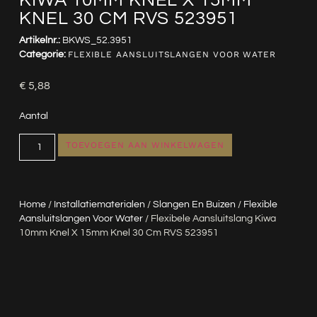
KIWA 10MM KNEL X 15MM
KNEL 30 CM RVS 523951
Artikelnr.:
BKWS_52.3951
Categorie:
FLEXIBLE AANSLUITSLANGEN VOOR WATER
€
5,88
Aantal
TOEVOEGEN AAN WINKELWAGEN
Home
/
Installatiematerialen
/
Slangen En Buizen
/
Flexible
Aansluitslangen Voor Water
/ Flexibele Aansluitslang Kiwa
10mm Knel X 15mm Knel 30 Cm RVS 523951