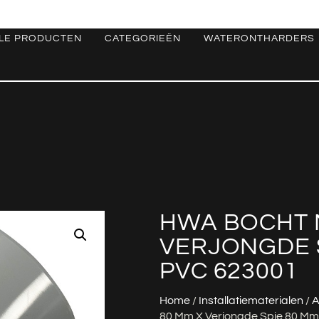
LE PRODUCTEN
CATEGORIEËN
WATERONTHARDERS
HWA BOCHT 
VERJONGDE S
PVC 623001
Home
/
Installatiematerialen
/
A
80 Mm X Verjongde Spie 80 M