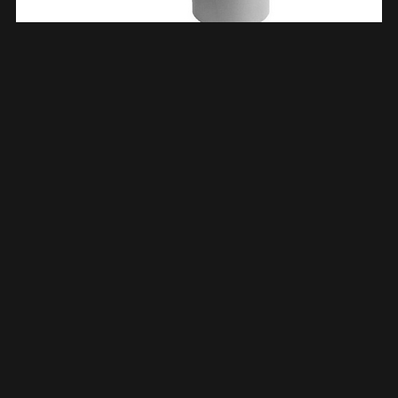
HWA Bocht Mof 80 Mm X Verjongde Spie 80 Mm 90 Graden
PVC 623004
€
4,44
TOEVOEGEN AAN WINKELWAGEN