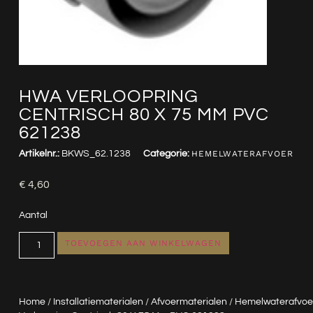
HWA VERLOOPRING
CENTRISCH 80 X 75 MM PVC
621238
Artikelnr.:
BKWS_62.1238
Categorie:
HEMELWATERAFVOER
€
4,60
Aantal
TOEVOEGEN AAN WINKELWAGEN
Home
/
Installatiematerialen
/
Afvoermaterialen
/
Hemelwaterafvoe